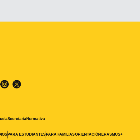
uela
Secretaría
Normativa
DIOS
PARA ESTUDIANTES
PARA FAMILIAS
ORIENTACIÓN
ERASMUS+