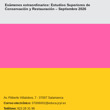
Exámenes extraordinarios: Estudios Superiores de
Re
Conservación y Restauración – Septiembre 2026
Fo
Av. Filiberto Villalobos, 7 - 37007 Salamanca
Correo electrónico:
37006002@educa.jcyl.es
Teléfono:
923 26 31 96