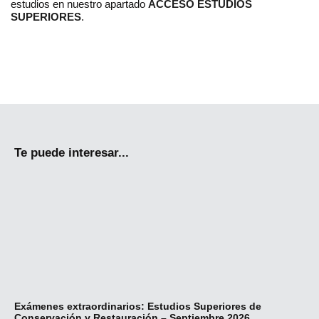
estudios en nuestro apartado
ACCESO ESTUDIOS
SUPERIORES
.
Te puede interesar...
Exámenes extraordinarios: Estudios Superiores de
Re
Conservación y Restauración – Septiembre 2026
Fo